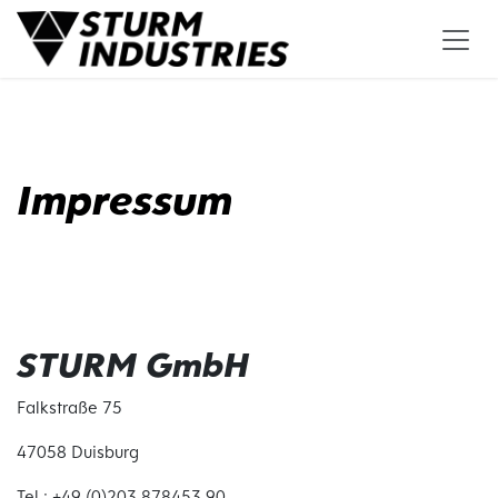
Zum Inhalt springen
Impressum
STURM GmbH
Falkstraße 75
47058 Duisburg
Tel.: +49 (0)203 878453 90